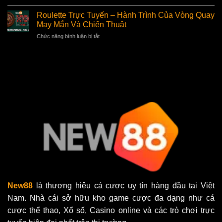
Nổ
–
Toàn,
Tuyến
Hũ
Bộ
Roulette Trực Tuyến – Hành Trình Của Vòng Quay
Kịch
Sunwin
Ba
May Mắn Và Chiến Thuật
Tính
–
Biểu
Cao
ở
Chức năng bình luận bị tắt
Khai
Tượng
Roulette
Phá
Khuấy
Trực
Bí
Đảo
Tuyến
Mật
Toàn
–
Vàng
Cầu
Hành
Trong
Trình
Thế
Của
Giới
Vòng
Slot
Quay
Trực
May
Tuyến
Mắn
Và
Chiến
Thuật
New88
là thương hiệu cá cược uy tín hàng đầu tại Việt
Nam. Nhà cái sở hữu kho game cược đa dạng như cá
cược thể thao, Xổ số, Casino online và các trò chơi trực