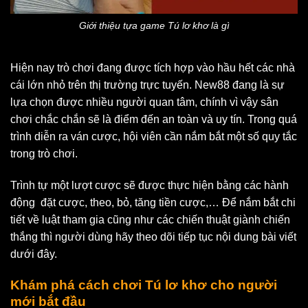
Giới thiệu tựa game Tú lơ khơ là gì
Hiện nay trò chơi đang được tích hợp vào hầu hết các nhà
cái lớn nhỏ trên thị trường trực tuyến. New88 đang là sự
lựa chọn được nhiều người quan tâm, chính vì vậy sân
chơi chắc chắn sẽ là điểm đến an toàn và uy tín. Trong quá
trình diễn ra ván cược, hội viên cần nắm bắt một số quy tắc
trong trò chơi.
Trình tự một lượt cược sẽ được thực hiện bằng các hành
động đặt cược, theo, bỏ, tăng tiền cược,… Để nắm bắt chi
tiết về luật tham gia cũng như các chiến thuật giành chiến
thắng thì người dùng hãy theo dõi tiếp tục nội dung bài viết
dưới đây.
Khám phá cách chơi Tú lơ khơ cho người
mới bắt đầu