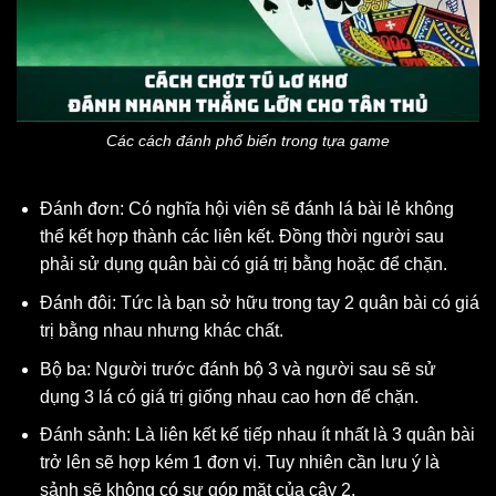
Các cách đánh phổ biến trong tựa game
Đánh đơn: Có nghĩa hội viên sẽ đánh lá bài lẻ không
thể kết hợp thành các liên kết. Đồng thời người sau
phải sử dụng quân bài có giá trị bằng hoặc để chặn.
Đánh đôi: Tức là bạn sở hữu trong tay 2 quân bài có giá
trị bằng nhau nhưng khác chất.
Bộ ba: Người trước đánh bộ 3 và người sau sẽ sử
dụng 3 lá có giá trị giống nhau cao hơn để chặn.
Đánh sảnh: Là liên kết kế tiếp nhau ít nhất là 3 quân bài
trở lên sẽ hợp kém 1 đơn vị. Tuy nhiên cần lưu ý là
sảnh sẽ không có sự góp mặt của cây 2.