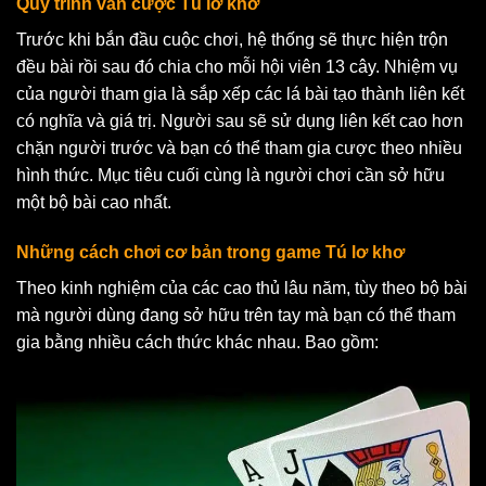
Quy trình ván cược Tú lơ khơ
Trước khi bắn đầu cuộc chơi, hệ thống sẽ thực hiện trộn
đều bài rồi sau đó chia cho mỗi hội viên 13 cây. Nhiệm vụ
của người tham gia là sắp xếp các lá bài tạo thành liên kết
có nghĩa và giá trị. Người sau sẽ sử dụng liên kết cao hơn
chặn người trước và bạn có thể tham gia cược theo nhiều
hình thức. Mục tiêu cuối cùng là người chơi cần sở hữu
một bộ bài cao nhất.
Những cách chơi cơ bản trong game Tú lơ khơ
Theo kinh nghiệm của các cao thủ lâu năm, tùy theo bộ bài
mà người dùng đang sở hữu trên tay mà bạn có thể tham
gia bằng nhiều cách thức khác nhau. Bao gồm: