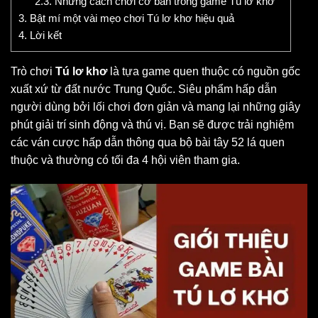
2.3.
Những cách chơi cơ bản trong game Tú lơ khơ
3.
Bật mí một vài mẹo chơi Tú lơ khơ hiệu quả
4.
Lời kết
Trò chơi
Tú lơ khơ
là tựa game quen thuộc có nguồn gốc
xuất xứ từ đất nước Trung Quốc. Siêu phẩm hấp dẫn
người dùng bởi lối chơi đơn giản và mang lại những giây
phút giải trí sinh động và thú vị. Bạn sẽ được trải nghiệm
các ván cược hấp dẫn thông qua bộ bài tây 52 lá quen
thuộc và thường có tối đa 4 hội viên tham gia.