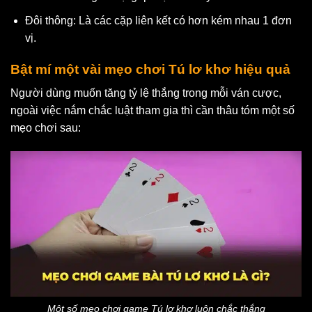
Đôi thông: Là các cặp liên kết có hơn kém nhau 1 đơn
vị.
Bật mí một vài mẹo chơi Tú lơ khơ hiệu quả
Người dùng muốn tăng tỷ lệ thắng trong mỗi ván cược,
ngoài việc nắm chắc luật tham gia thì cần thâu tóm một số
mẹo chơi sau:
Một số mẹo chơi game Tú lơ khơ luôn chắc thắng