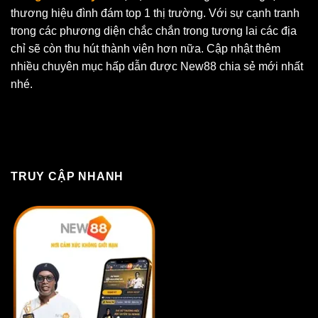
thương hiệu đình đám top 1 thị trường. Với sự cạnh tranh
trong các phương diện chắc chắn trong tương lai các địa
chỉ sẽ còn thu hút thành viên hơn nữa. Cập nhật thêm
nhiều chuyên mục hấp dẫn được New88 chia sẻ mới nhất
nhé.
TRUY CẬP NHANH