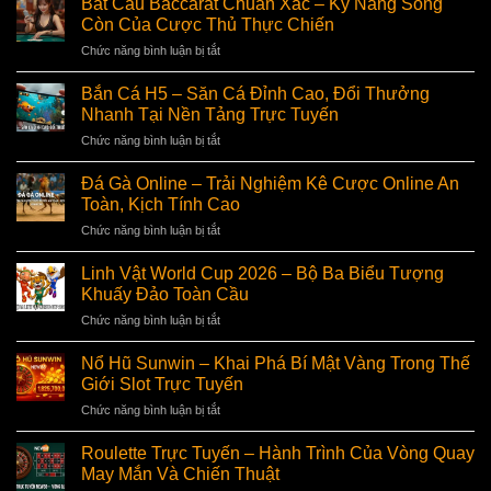
Bắt Cầu Baccarat Chuẩn Xác – Kỹ Năng Sống
Nam
Còn Của Cược Thủ Thực Chiến
Tranh
ở
Chức năng bình luận bị tắt
Chức
Bắt
Vô
Cầu
Địch
Bắn Cá H5 – Săn Cá Đỉnh Cao, Đổi Thưởng
Baccarat
Thế
Nhanh Tại Nền Tảng Trực Tuyến
Chuẩn
Giới
ở
Chức năng bình luận bị tắt
Xác
PUBG
Bắn
–
Mobile
Cá
Kỹ
Đá Gà Online – Trải Nghiệm Kê Cược Online An
H5
Năng
Toàn, Kịch Tính Cao
–
Sống
ở
Chức năng bình luận bị tắt
Săn
Còn
Đá
Cá
Của
Gà
Đỉnh
Linh Vật World Cup 2026 – Bộ Ba Biểu Tượng
Cược
Online
Cao,
Khuấy Đảo Toàn Cầu
Thủ
–
Đổi
Thực
ở
Chức năng bình luận bị tắt
Trải
Thưởng
Chiến
Linh
Nghiệm
Nhanh
Vật
Kê
Nổ Hũ Sunwin – Khai Phá Bí Mật Vàng Trong Thế
Tại
World
Cược
Giới Slot Trực Tuyến
Nền
Cup
Online
Tảng
ở
Chức năng bình luận bị tắt
2026
An
Trực
Nổ
–
Toàn,
Tuyến
Hũ
Bộ
Roulette Trực Tuyến – Hành Trình Của Vòng Quay
Kịch
Sunwin
Ba
May Mắn Và Chiến Thuật
Tính
–
Biểu
Cao