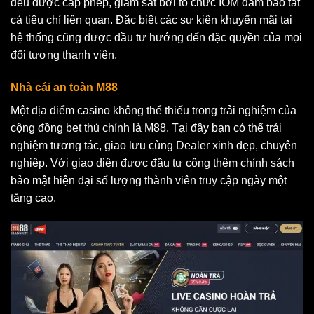
đều được cấp phép, giám sát bởi tổ chức IOM đảm bảo tất
cả tiêu chí liên quan. Đặc biệt các sự kiện khuyến mãi tại
hệ thống cũng được đầu tư hướng đến đặc quyền của mọi
đối tượng thanh viên.
Nhà cái an toàn M88
Một địa điểm casino không thể thiếu trong trải nghiệm của
cộng đồng bet thủ chính là M88. Tại đây bạn có thể trải
nghiệm tương tác, giao lưu cùng Dealer xinh đẹp, chuyên
nghiệp. Với giao diện được đầu tư cộng thêm chính sách
bảo mật hiện đại số lượng thành viên truy cập ngày một
tăng cao.