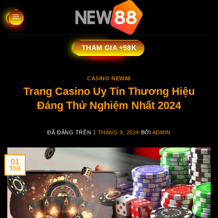
Chuyển
đến
nội
dung
THAM GIA +58K
CASINO NEW88
Trang Casino Uy Tín Thương Hiệu
Đáng Thử Nghiệm Nhất 2024
ĐÃ ĐĂNG TRÊN
1 THÁNG 9, 2024
BỞI
ADMIN
01
Th9