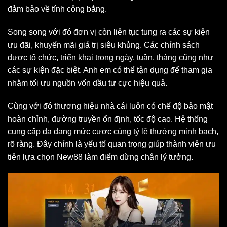
đảm bảo về tính công bằng.
Song song với đó đơn vị còn liên tục tung ra các sự kiện
ưu đãi, khuyến mãi giá trị siêu khủng. Các chính sách
được tổ chức, triển khai trong ngày, tuần, tháng cũng như
các sự kiện đặc biệt. Anh em có thể tận dụng để tham gia
nhằm tối ưu nguồn vốn dầu tư cực hiệu quả.
Cùng với đó thương hiệu nhà cái luôn có chế độ bảo mật
hoàn chỉnh, đường truyền ổn định, tốc độ cao. Hệ thống
cung cấp đa dạng mức cược cùng tỷ lệ thưởng minh bạch,
rõ ràng. Đây chính là yếu tố quan trọng giúp thành viên ưu
tiên lựa chọn New88 làm điểm dừng chân lý tưởng.