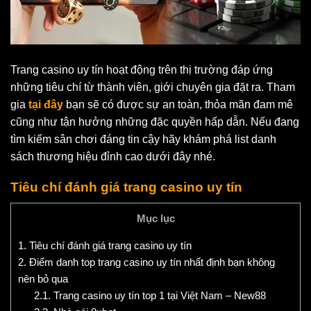
Trang casino uy tín
hoạt động trên thị trường đáp ứng
những tiêu chí từ thành viên, giới chuyên gia đặt ra. Tham
gia
tại đây
bạn sẽ có được sự an toàn, thỏa mãn đam mê
cũng như tận hưởng những đặc quyền hấp dẫn. Nếu đang
tìm kiếm sân chơi đáng tin cậy hãy khám phá list danh
sách thương hiệu đỉnh cao dưới đây nhé.
Tiêu chí đánh giá trang casino uy tín
Mục lục
1.
Tiêu chí đánh giá trang casino uy tín
2.
Điểm danh top trang casino uy tín nhất định bạn không
nên bỏ qua
2.1.
Trang casino uy tín top 1 tại Việt Nam – New88