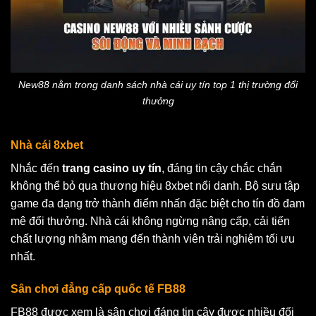
New88 nằm trong danh sách nhà cái uy tín top 1 thị trường đổi
thưởng
Nhà cái 8xbet
Nhắc đến
trang casino uy tín
, đáng tin cậy chắc chắn
không thể bỏ qua thương hiệu 8xbet nổi danh. Bộ sưu tập
game đa dạng trở thành điểm nhấn đặc biệt cho tín đồ đam
mê đổi thưởng. Nhà cái không ngừng nâng cấp, cải tiến
chất lượng nhằm mang đến thành viên trải nghiệm tối ưu
nhất.
Sân chơi đẳng cấp quốc tế FB88
FB88 được xem là sân chơi đáng tin cậy được nhiều đối