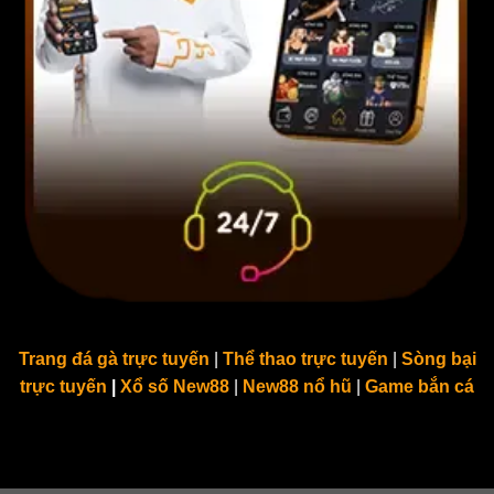
Trang đá gà trực tuyến
|
Thể thao trực tuyến
|
Sòng bại
trực tuyến
|
Xổ số New88
|
New88 nổ hũ
|
Game bắn cá