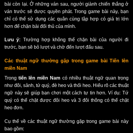
bài còn lại. Ở những ván sau, người giành chiến thắng ở
ván trước sẽ được quyền phát. Trong game bài này, bạn
chỉ có thể sử dụng các quân cùng tập hợp có giá trị lớn
hơn để chặn bài đối thủ của mình.
Lưu ý:
Trường hợp không thể chặn bài của người đi
trước, bạn sẽ bỏ lượt và chờ đến lượt đấu sau.
Các thuật ngữ thường gặp trong game bài Tiến lên
miền Nam
Trong
tiến lên miền Nam
có nhiều thuật ngữ quan trọng
như đôi, sảnh, tứ quý, đè heo và thối heo. Hiểu rõ các thuật
ngữ này sẽ giúp bạn chơi một cách tự tin hơn. Ví dụ: Tứ
quý có thể chặt được đôi heo và 3 đôi thông có thể chặt
heo đơn.
Cụ thể về các thuật ngữ thường gặp trong game bài này
bao gồm: