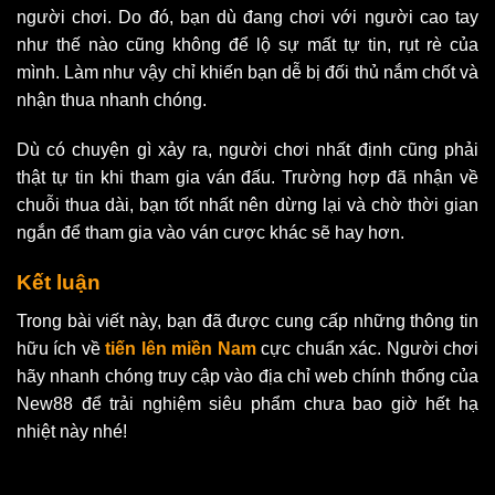
người chơi. Do đó, bạn dù đang chơi với người cao tay
như thế nào cũng không để lộ sự mất tự tin, rụt rè của
mình. Làm như vậy chỉ khiến bạn dễ bị đối thủ nắm chốt và
nhận thua nhanh chóng.
Dù có chuyện gì xảy ra, người chơi nhất định cũng phải
thật tự tin khi tham gia ván đấu. Trường hợp đã nhận về
chuỗi thua dài, bạn tốt nhất nên dừng lại và chờ thời gian
ngắn để tham gia vào ván cược khác sẽ hay hơn.
Kết luận
Trong bài viết này, bạn đã được cung cấp những thông tin
hữu ích về
tiến lên miền Nam
cực chuẩn xác. Người chơi
hãy nhanh chóng truy cập vào địa chỉ web chính thống của
New88 để trải nghiệm siêu phẩm chưa bao giờ hết hạ
nhiệt này nhé!