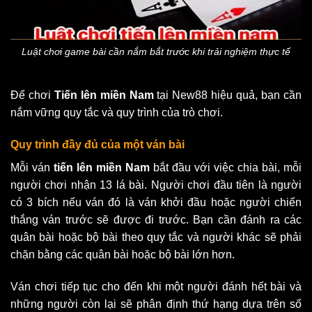
Luật chơi game bài cần nắm bắt trước khi trải nghiệm thực tế
Để chơi
Tiến lên miền Nam
tại New88 hiệu quả, bạn cần
nắm vững quy tắc và quy trình của trò chơi.
Quy trình đầy đủ của một ván bài
Mỗi ván
tiến lên miền Nam
bắt đầu với việc chia bài, mỗi
người chơi nhận 13 lá bài. Người chơi đầu tiên là người
có 3 bích nếu ván đó là ván khởi đầu hoặc người chiến
thắng ván trước sẽ được đi trước. Bạn cần đánh ra các
quân bài hoặc bộ bài theo quy tắc và người khác sẽ phải
chặn bằng các quân bài hoặc bộ bài lớn hơn.
Ván chơi tiếp tục cho đến khi một người đánh hết bài và
những người còn lại sẽ phân định thứ hạng dựa trên số