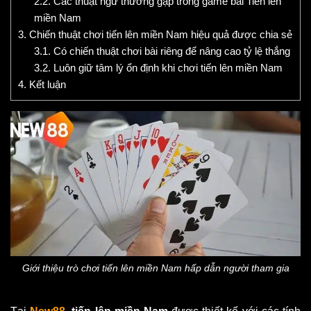
2.2.
Các thuật ngữ thường gặp trong game bài Tiến lên
miền Nam
3.
Chiến thuật chơi tiến lên miền Nam hiệu quả được chia sẻ
3.1.
Có chiến thuật chơi bài riêng để nâng cao tỷ lệ thắng
3.2.
Luôn giữ tâm lý ổn định khi chơi tiến lên miền Nam
4.
Kết luận
Giới thiệu trò chơi tiến lên miền Nam hấp dẫn người tham gia