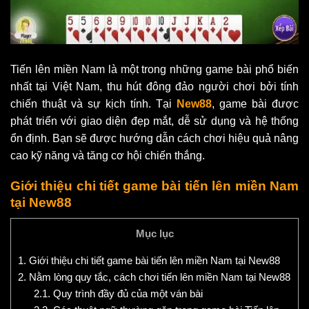
Tiến lên miền Nam
là một trong những game bài phổ biến
nhất tại Việt Nam, thu hút đông đảo người chơi bởi tính
chiến thuật và sự kịch tính. Tại
New88
, game bài được
phát triển với giao diện đẹp mắt, dễ sử dụng và hệ thống
ổn định. Bạn sẽ được hướng dẫn cách chơi hiệu quả nâng
cao kỹ năng và tăng cơ hội chiến thắng.
Giới thiệu chi tiết game bài tiến lên miền Nam
tại New88
Mục lục
1.
Giới thiệu chi tiết game bài tiến lên miền Nam tại New88
2.
Nằm lòng quy tắc, cách chơi tiến lên miền Nam tại New88
2.1.
Quy trình đầy đủ của một ván bài