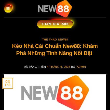
Chuyển
đến
nội
dung
THAM GIA +58K
THỂ THAO NEW88
Kèo Nhà Cái Chuẩn New88: Khám
Phá Những Tính Năng Nổi Bật
ĐÃ ĐĂNG TRÊN
4 THÁNG 9, 2024
BỞI
ADMIN
04
Th9