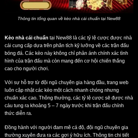
Thông tin tổng quan về kèo nhà cái chuẩn tại New88
Kèo nhà cái chuẩn
tại New88 là các tỷ lệ cược được nhà
cái cung cấp dựa trên phân tích kỹ lưỡng về các trận đấu
bóng đá. Các kèo này không chỉ phản ánh chính xác tình
hình của trận đấu mà còn mang đến cơ hội chiến thắng
cao cho người chơi.
Với sự hỗ trợ từ đội ngũ chuyên gia hàng đầu, trang web
luôn cập nhật các kèo một cách nhanh chóng nhưng
chuẩn xác cao. Thông thường, các tỷ lệ cược sẽ được nhà
cáu tung ra khoảng 5 – 7 ngày trước khi trận đấu chính
thức diễn ra.
Đồng hành với người đam mê cá độ, đội ngũ chuyên gia
thường xuyên đưa ra các gợi ý hữu ích. Thông tin chi tiết