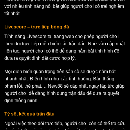
với nhiều tính năng nổi bật giúp người chơi có trải nghiệm
tốt nhất.
Livescore – trực tiếp bóng đá
Tính năng Livescore tại trang web cho phép người chơi
theo dõi trực tiếp diễn biến các trận đấu. Nhờ vào cập nhật
liên tục, người chơi có thể dễ dàng nắm bắt tình hình để
đưa ra quyết định đặt cược hợp lý.
Mọi diễn biến quan trọng trên sân cỏ sẽ được nắm bắt
nhanh nhất. Điển hình như các tình huống: Bàn thắng,
phạm lỗi, thẻ phạt,… New88 sẽ cập nhật ngay lập tức giúp
người chơi dễ dàng hình dung trận đấu để đưa ra quyết
định thông minh.
Tỷ số, kết quả trận đấu
Ngoài việc theo dõi trực tiếp, người chơi còn có thể tra cứu