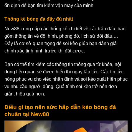
ổn định để bạn tìm kiếm vận may của mình.
Thống kê bóng đá đầy đủ nhất
New88 cung cấp các thống kê chi tiết về các trận đấu, bao
gồm thông tin về đội hình, phong độ, lịch sử đối đầu,…
Đây là cơ sở quan trọng để soi kèo giúp bạn đánh giá
chính xác tình hình trước khi đặt cược.
Bạn có thể tìm kiếm các thông tin thông qua từ khóa, nội
dung liên quan sẽ được hiển thị ngay lập tức. Các tin tức
nóng phục vụ cho việc nhận định và soi kèo xuất hiện phục
vụ nhu cầu người dùng. Quá trình soi kèo trở nên đơn
giản, hiệu quả hơn.
Điều gì tạo nên sức hấp dẫn kèo bóng đá
chuẩn tại New88