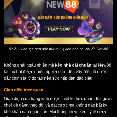
Nhiều lý do tạo nên sức hút thú vị kèo nhà cái chuẩn New88
Không phải ngẫu nhiên mà
kèo nhà cái chuẩn
tại New88
lại thu hút được nhiều người chơi đến vậy. Yếu tố dưới
đây chính là lý do tạo nên sức hấp dẫn đặc biệt:
Giao diện trực quan
Giao diện của trang web được thiết kế trực quan để người
chơi dễ dàng theo dõi và đặt cược mà không gặp bất kỳ
khó khăn nào ngăn cản. Mọi thông tin về kèo, tỷ lệ cược