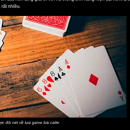
rất nhiều.
ợc đôi nét về tựa game bài catte