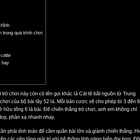
chỉnh
 trong quá trình chơi
 catte
t hay
 trò chơi này còn có tên gọi khác là Cát tê bắt nguồn từ Trung
hơi của bộ bài tây 52 lá. Mỗi bàn cược sẽ cho phép từ 3 đến 6
 hữu tổng 6 lá bài. Để chiến thắng trò chơi, anh em không chỉ
duy, phản xạ nhanh nhạy.
cần phải tính toán để cầm quân bài lớn và giành chiến thắng. H
rên các nền tảng giải trí với hệ thống tính năng hiện đại hơn. Đ