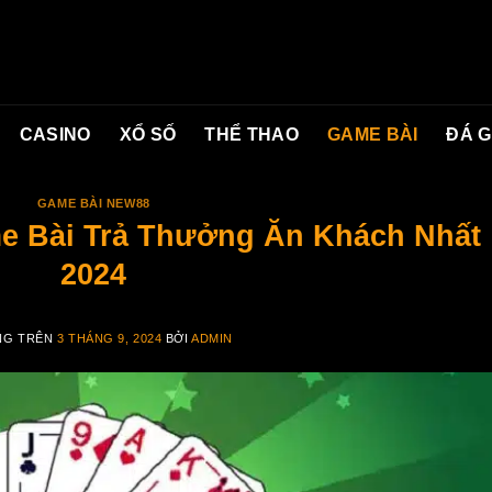
CASINO
XỔ SỐ
THỂ THAO
GAME BÀI
ĐÁ 
GAME BÀI NEW88
ame Bài Trả Thưởng Ăn Khách Nhất
2024
NG TRÊN
3 THÁNG 9, 2024
BỞI
ADMIN