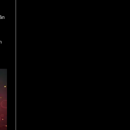
lần
n