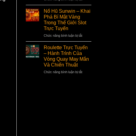
Trực
Cược
Linh
Tuyến
Online
Vật
Nổ Hũ Sunwin – Khai
An
World
Phá Bí Mật Vàng
Toàn,
Cup
Trong Thế Giới Slot
Kịch
2026
Trực Tuyến
Tính
–
Cao
Bộ
ở
Chức năng bình luận bị tắt
Ba
Nổ
Biểu
Hũ
Roulette Trực Tuyến
Tượng
Sunwin
– Hành Trình Của
Khuấy
–
Vòng Quay May Mắn
Đảo
Khai
Và Chiến Thuật
Toàn
Phá
Cầu
Bí
ở
Chức năng bình luận bị tắt
Mật
Roulette
Vàng
Trực
Trong
Tuyến
Thế
–
Giới
Hành
Slot
Trình
Trực
Của
Tuyến
Vòng
Quay
May
Mắn
Và