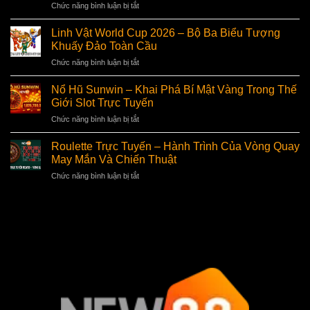
ở
Chức năng bình luận bị tắt
Săn
Còn
Đá
Cá
Của
Gà
Đỉnh
Linh Vật World Cup 2026 – Bộ Ba Biểu Tượng
Cược
Online
Cao,
Khuấy Đảo Toàn Cầu
Thủ
–
Đổi
Thực
ở
Chức năng bình luận bị tắt
Trải
Thưởng
Chiến
Linh
Nghiệm
Nhanh
Vật
Kê
Nổ Hũ Sunwin – Khai Phá Bí Mật Vàng Trong Thế
Tại
World
Cược
Giới Slot Trực Tuyến
Nền
Cup
Online
Tảng
ở
Chức năng bình luận bị tắt
2026
An
Trực
Nổ
–
Toàn,
Tuyến
Hũ
Bộ
Roulette Trực Tuyến – Hành Trình Của Vòng Quay
Kịch
Sunwin
Ba
May Mắn Và Chiến Thuật
Tính
–
Biểu
Cao
ở
Chức năng bình luận bị tắt
Khai
Tượng
Roulette
Phá
Khuấy
Trực
Bí
Đảo
Tuyến
Mật
Toàn
–
Vàng
Cầu
Hành
Trong
Trình
Thế
Của
Giới
Vòng
Slot
Quay
Trực
May
Tuyến
Mắn