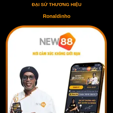
ĐẠI SỨ THƯƠNG HIỆU
Ronaldinho