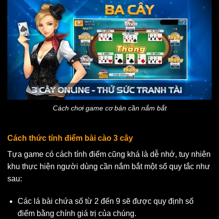
Cách chơi game cơ bản cần nắm bắt
Cách thức tính điểm bài cào 3 cây
Tựa game có cách tính điểm cũng khá là dễ nhớ, tuy nhiên
khu thực hiện người dùng cần nắm bắt một số quy tắc như
sau:
Các lá bài chứa số từ 2 đến 9 sẽ được quy định số
điểm bằng chính giá trị của chúng.