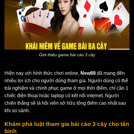
Giới thiệu game bài cào 3 cây
Hiện nay với hình thức chơi online,
New88
đã mang đến
nhiều lợi ích cho người dùng tham gia. Người dùng có thể
trải nghiệm và chinh phục game ở mọi thời điểm, chỉ cần 1
chiếc điện thoại hoặc laptop có kết nối internet. Người
chiến thắng sẽ là hội viên sở hữu tổng điểm cao nhất sau
khi so sánh.
Khám phá luật tham gia bài cào 3 cây cho tân
binh