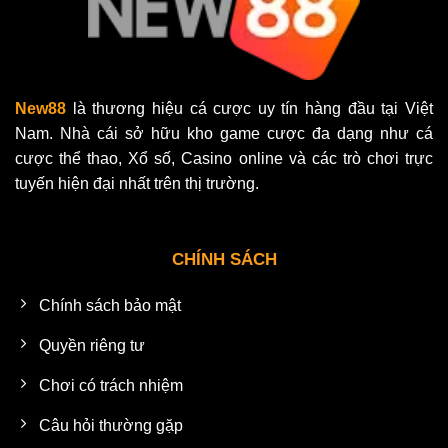
Và
Chiến
Thuật
New88
là thương hiệu cá cược uy tín hàng đầu tại Việt
Nam. Nhà cái sở hữu kho game cược đa dạng như cá
cược thể thao, Xổ số, Casino online và các trò chơi trực
tuyến hiện đại nhất trên thị trường.
CHÍNH SÁCH
Chính sách bảo mật
Quyền riêng tư
Chơi có trách nhiệm
Câu hỏi thường gặp