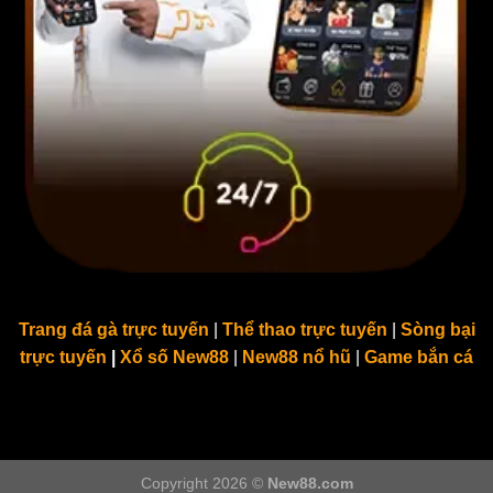
Trang đá gà trực tuyến
|
Thể thao trực tuyến
|
Sòng bại
trực tuyến
|
Xổ số New88
|
New88 nổ hũ
|
Game bắn cá
Copyright 2026 ©
New88.com