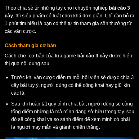
Theo chia sẻ từ những tay chơi chuyên nghiệp
bài cào 3
cây
, thì siêu phẩm có luật chơi khá đơn giản. Chỉ cần bỏ ra
1 phút tìm hiểu là bạn có thể tự tin tham gia săn thưởng từ
các ván cược.
Cách tham gia cơ bản
Cách chơi cơ bản của tựa game
bài cào 3 cây
được hiển
thị qua nội dung sau:
Trước khi ván cược diễn ra mỗi hội viên sẽ được chia 3
cây bài tùy ý, người dùng có thể công khai hay giữ kín
các lá.
Sau khi hoàn tất quy trình chia bài, người dùng sẽ cộng
tổng điểm những lá mà mình đang sở hữu trong tay. sau
đó sẽ công khai và so sánh điểm để xem mình có phải
là người may mắn và giành chiến thắng.