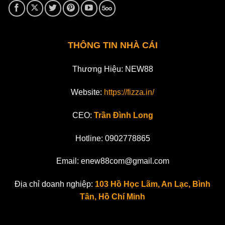
THÔNG TIN NHÀ CÁI
Thương Hiệu: NEW88
Website:
https://fizza.in/
CEO:
Trần Đình Long
Hotline: 0902778865
Email:
enew88com@gmail.com
Địa chỉ doanh nghiệp:
103 Hồ Học Lãm, An Lạc, Bình
Tân, Hồ Chí Minh